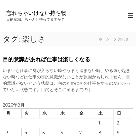
コ
ン
忘れちゃいけない持ち物
テ
目的意識、ちゃんと持ってますか？
ン
ツ
へ
タグ:
楽しさ
ホーム
楽しさ
ス
キ
ッ
目的意識があれば仕事は楽しくなる
プ
いまいち仕事に身が入らない時やうまく進まない時、やる気が起き
ない時などは仕事の目的意識がないことが原因かもしれません。目
的意識がないという状態は、何のためにその仕事をするのかわかっ
ていない状態です。目的とそこに至るまでの […]
2026年8月
月
火
水
木
金
土
日
1
2
3
4
5
6
7
8
9