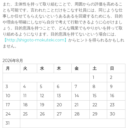
また、主体性を持って取り組むことで、周囲からの評価を高めるこ
とも可能です。言われたことだけをこなす社員には、同じような仕
事しか任せてもらえないというあるあるを回避するためにも、目的
や理由を明確にしながら自分で考えて行動できるように心がけまし
ょう。目的意識を持つことで、どんな職業でもやりがいを持って取
り組めるようになります。目的意識を持てないという場合には、
【
http://shigoto-mokuteki.com
】
からヒントを得られるかもしれ
ません。
2026年8月
月
火
水
木
金
土
日
1
2
3
4
5
6
7
8
9
10
11
12
13
14
15
16
17
18
19
20
21
22
23
24
25
26
27
28
29
30
31