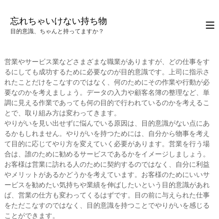
コ
ン
忘れちゃいけない持ち物
テ
目的意識、ちゃんと持ってますか？
ン
ツ
へ
営業やサービス業などさまざまな職業がありますが、どの仕事をす
ス
るにしても成功するために必要なのが目的意識です。上司に指示さ
キ
れたことだけをこなすのではなく、何のためにその作業や行動が必
ッ
要なのかを考えましょう。データの入力や顧客名簿の整理など、単
プ
調に見える作業であっても何の目的で行われているのかを考えるこ
とで、取り組み方は変わってきます。
やりがいを見い出せずに悩んでいる原因は、目的意識がない点にあ
るかもしれません。やりがいを持つためには、自分から物事を考え
て目的に応じてやり方を変えていく必要があります。営業を行う場
合は、誰のために勧めるサービスであるかをイメージしましょう。
お客様は営業に訪れる人のために契約するのではなく、自分に利益
やメリットがあるかどうかを考えています。お客様のためにいいサ
ービスを勧めたい気持ちや業績を伸ばしたいという目的意識があれ
ば、営業の仕方も変わってくるはずです。目の前に与えられた仕事
をただこなすのではなく、目的意識を持つことでやりがいを感じる
ことができます。